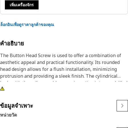
เพิ่มเครื่องจักร
ล็อกอินเพื่อดูราคาลูกค้าของคุณ
คำอธิบาย
The Button Head Screw is used to offer a combination of
aesthetic appeal and practical functionality. Its rounded
head design allows for a flush installation, minimizing
protrusion and providing a sleek finish. The cylindrical
body with threading enables easy insertion into pre-drilled
and tapped holes, while the flat underside of the head
ensures even distribution of clamping force.
ข้อมูลจำเพาะ
Attributes:
หน่วยวัด
• Withstand vertical and shear loads.
• Withstands sudden shocks without breaking.