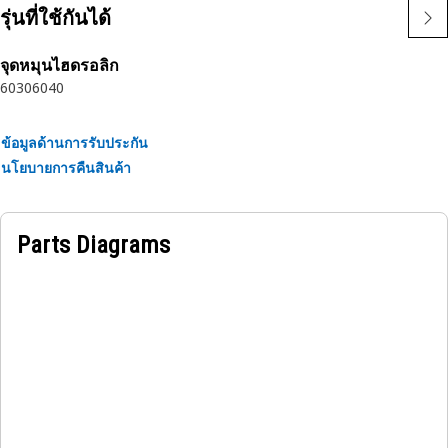
• Designed to distribute the load evenly.
รุ่นที่ใช้กันได้
• Offers high tensile strength for secure fastening.
• Resistant to stripping and rounding of the head.
จุดหมุนไฮดรอลิก
6030
6040
Applications:
The Button Head Screw is a fastener with a rounded,
ข้อมูลด้านการรับประกัน
dome-shaped head and a cylindrical body, designed for
นโยบายการคืนสินค้า
flush installation and strong mechanical connection and
provides a low-profile finish.
Parts Diagrams