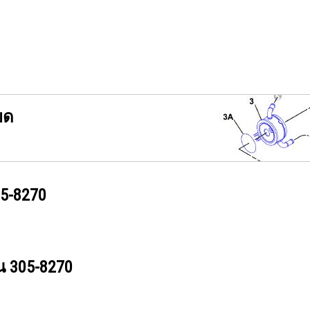
ยด
5-8270
วน
305-8270