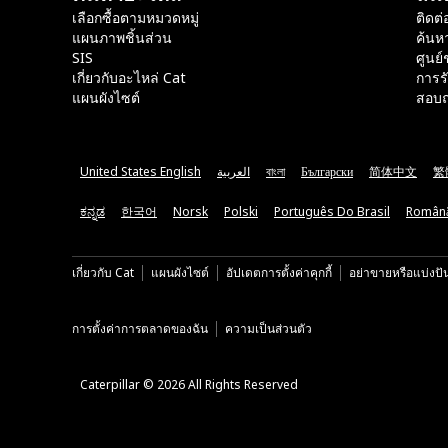
เลือกซื้อตามหมวดหมู่
ติดต่
แผนภาพชิ้นส่วน
ค้นห
SIS
ศูนย์
เกี่ยวกับอะไหล่ Cat
การร
แผนผังไซต์
สอบถ
United States English
العربية
বাংলা
Български
简体中文
繁
ಕನ್ನಡ
한국어
Norsk
Polski
Português Do Brasil
Român
เกี่ยวกับ Cat
แผนผังไซต์
อัปเดตการตั้งค่าคุกกี้
อย่าขายหรือแบ่งปั
การตั้งค่าการตลาดของฉัน
ความเป็นส่วนตัว
Caterpillar © 2026 All Rights Reserved