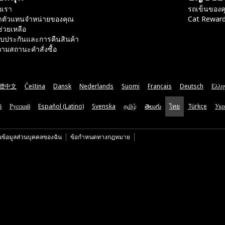
อเรา
รถเข็นของค
าตัวแทนจำหน่ายของคุณ
Cat Rewar
ช่วยเหลือ
ับประกันและการคืนสินค้า
ามสถานะคำสั่งซื้อ
體中文
Čeština
Dansk
Nederlands
Suomi
Français
Deutsch
Ελλη
ă
Русский
Español (Latino)
Svenska
தமிழ்
తెలుగు
ไทย
Türkçe
Укр
นข้อมูลส่วนบุคคลของฉัน
ข้อกำหนดทางกฎหมาย