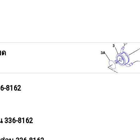
ยด
6-8162
วน
336-8162