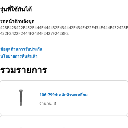
รุ่นที่ใช้กันได้
รถหน้าตักหลังขุด
428F
428
422F
432E
444F
444
432F
434
442E
434E
422E
434F
444E
432
428E
432F2
422F2
444F2
434F2
427F2
428F2
ข้อมูลด้านการรับประกัน
นโยบายการคืนสินค้า
รวมรายการ
106-7994: สลักหัวหกเหลี่ยม
จำนวน
:
3