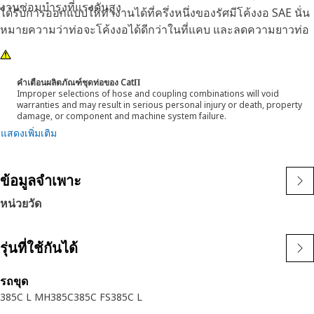
งานซ่อมบำรุงที่แรงดันสูง
ได้รับการออกแบบให้ทำงานได้ที่ครึ่งหนึ่งของรัศมีโค้งงอ SAE นั่น
หมายความว่าท่อจะโค้งงอได้ดีกว่าในที่แคบ และลดความยาวท่อ
ที่ต้องการได้อย่างมาก คุณลักษณะเหล่านี้ช่วยให้ทำการติดตั้งได้
ง่ายขึ้น มีอายุการใช้งานยาวนาน และมีความน่าเชื่อถือเป็นเยี่ยม
คำเตือนผลิตภัณฑ์ชุดท่อของ CatΠ
Improper selections of hose and coupling combinations will void
warranties and may result in serious personal injury or death, property
damage, or component and machine system failure.
แสดงเพิ่มเติม
ข้อมูลจำเพาะ
หน่วยวัด
รุ่นที่ใช้กันได้
รถขุด
385C L MH
385C
385C FS
385C L