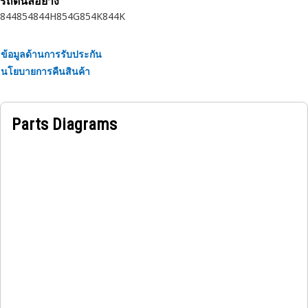
รถดันล้อยาง
ทนทาน ความน่าเชื่อถือ และการเพิ่มผลผลิต
844
854
844H
854G
854K
844K
• ทำจากวัสดุที่ทนทานซึ่งให้ความแข็งแรงและความต้านทานต่อ
การกัดกร่อน
ข้อมูลด้านการรับประกัน
• แหวนสแน็ปที่บีบอัดจะสอดเข้าไปในร่องหรือช่องในช่อง
นโยบายการคืนสินค้า
การใช้งาน:
แหวนยึดภายในใช้เพื่อยึดและยึดชุดแบริ่งไว้ในเฟืองไอเดลอร์ใน
Parts Diagrams
เฟืองเอาท์พุตถ่ายโอน