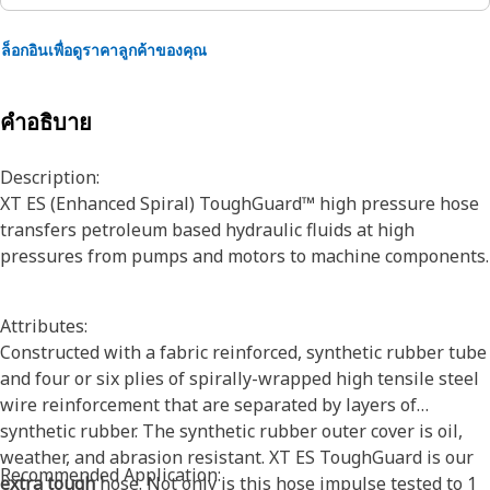
ล็อกอินเพื่อดูราคาลูกค้าของคุณ
คำอธิบาย
Description:
XT ES (Enhanced Spiral) ToughGuard™ high pressure hose
transfers petroleum based hydraulic fluids at high
pressures from pumps and motors to machine components.
Attributes:
Constructed with a fabric reinforced, synthetic rubber tube
and four or six plies of spirally-wrapped high tensile steel
wire reinforcement that are separated by layers of
synthetic rubber. The synthetic rubber outer cover is oil,
weather, and abrasion resistant. XT ES ToughGuard is our
Recommended Application:
extra tough
hose. Not only is this hose impulse tested to 1