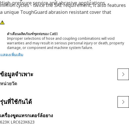
High-pressure service and abrasive applications.
million cycles - twice the SAE requirement, it also features
a unique ToughGuard abrasion resistant cover that
surpassed 2 million SAE abrasion test cycles without any
signs of wear. Cat® XT ES ToughGuard hose is also
designed to work at half the SAE bend radius. This means
คำเตือนผลิตภัณฑ์ชุดท่อของ CatΠ
Improper selections of hose and coupling combinations will void
they bend better in tight places and substantially reduce
warranties and may result in serious personal injury or death, property
hose length requirements. These features provide easier
damage, or component and machine system failure.
installation, long life and excellent dependability.
แสดงเพิ่มเติม
ข้อมูลจำเพาะ
หน่วยวัด
รุ่นที่ใช้กันได้
เครื่องขูดแทรกเตอร์ล้อยาง
623K LRC
623K
623