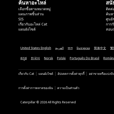
ค้นหาอะไหล่
สนั
เลือกซื้อตามหมวดหมู่
ติดต่
แผนภาพชิ้นส่วน
ค้นห
SIS
ศูนย์
เกี่ยวกับอะไหล่ Cat
การร
แผนผังไซต์
สอบถ
United States English
العربية
বাংলা
Български
简体中文
繁
ಕನ್ನಡ
한국어
Norsk
Polski
Português Do Brasil
Român
เกี่ยวกับ Cat
แผนผังไซต์
อัปเดตการตั้งค่าคุกกี้
อย่าขายหรือแบ่งปั
การตั้งค่าการตลาดของฉัน
ความเป็นส่วนตัว
Caterpillar © 2026 All Rights Reserved