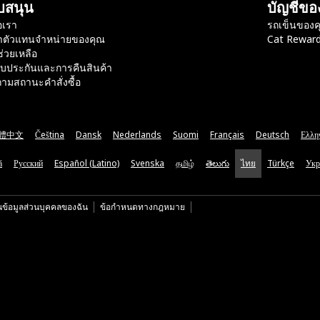
บสนุน
บัญชีขอ
อเรา
รถเข็นของค
าตัวแทนจำหน่ายของคุณ
Cat Rewar
ช่วยเหลือ
ับประกันและการคืนสินค้า
ามสถานะคำสั่งซื้อ
體中文
Čeština
Dansk
Nederlands
Suomi
Français
Deutsch
Ελλη
ă
Русский
Español (Latino)
Svenska
தமிழ்
తెలుగు
ไทย
Türkçe
Укр
นข้อมูลส่วนบุคคลของฉัน
ข้อกำหนดทางกฎหมาย