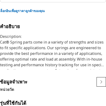
ล็อกอินเพื่อดูราคาลูกค้าของคุณ
คำอธิบาย
Description:
Cat® Spring parts come in a variety of strengths and sizes
to fit specific applications. Our springs are engineered to
provide the best performance in a variety of applications,
offering optimal rate and load at assembly. With in-house
testing and performance history tracking for use in specific
applications, you can count on Cat springs for consistent
assembly loads, resulting in superior reliability and
ข้อมูลจำเพาะ
functionality in your machine. Cat springs are
manufactured to precise specifications and are built for
หน่วยวัด
durability, reliability, and productivity for the lifetime of
your machine. You can trust Cat Springs to help you build it,
รุ่นที่ใช้กันได้
maintain it, or fix it. No other company knows your