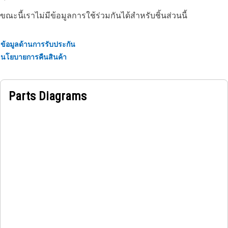
equipment like we do — trust in Cat.
ขณะนี้เราไม่มีข้อมูลการใช้ร่วมกันได้สำหรับชิ้นส่วนนี้
Wire diameter : 4.0 mm (0.157 in)
ข้อมูลด้านการรับประกัน
Mean coil diameter : 21.4 mm (0.842 in)
นโยบายการคืนสินค้า
Total active coils : 19 mm (0.748 in)
Free Length : 199 mm (7.834 in)
Application:
Parts Diagrams
Consult your owner's manual or contact your local Cat
Dealer for more information.