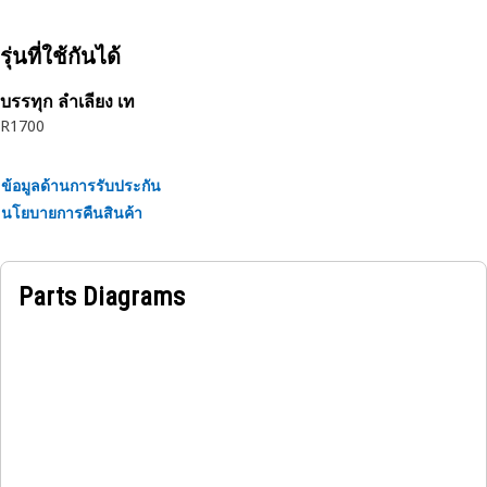
design and impulse tested to twice the industry standards.
Cat hoses also work at half the SAE bend radius, allowing
รุ่นที่ใช้กันได้
tighter routing in a wide variety of applications.
The construction of the hose is made from fabric
บรรทุก ลำเลียง เท
reinforced, synthetic rubber tube; four plies of spirally-
R1700
wrapped high tensile steel wire reinforcement, separated
by layers of synthetic rubber.The outer cover is oil, weather,
ข้อมูลด้านการรับประกัน
and abrasion resistant synthetic rubber.
นโยบายการคืนสินค้า
Parts Diagrams