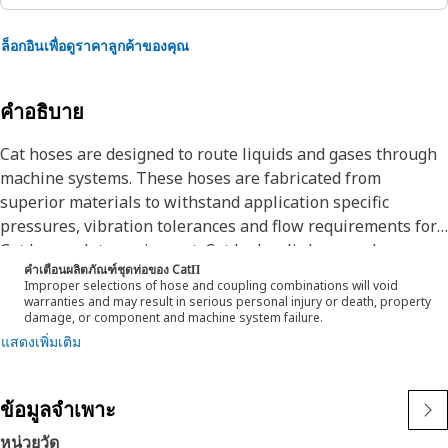
ล็อกอินเพื่อดูราคาลูกค้าของคุณ
คำอธิบาย
Cat hoses are designed to route liquids and gases through
machine systems. These hoses are fabricated from
superior materials to withstand application specific
pressures, vibration tolerances and flow requirements for
Cat heavy-duty equipment. Cat hydraulic hose and
คำเตือนผลิตภัณฑ์ชุดท่อของ CatΠ
couplings are subjected to the most rigorous testing
Improper selections of hose and coupling combinations will void
processes in the industry. Every Cat hose and coupling
warranties and may result in serious personal injury or death, property
damage, or component and machine system failure.
combination is tested as a system to ensure a perfect fit
แสดงเพิ่มเติม
that yields maximum safety and dependability. The Cat XT
ES hose line-up is designed and manufactured by
Caterpillar for high pressure hydraulic applications. These
ข้อมูลจำเพาะ
range from 2500 to 6000 psi (17.5 to 42.0 MPa). The ES
(Enhanced Spiral) construction is a Caterpillar proprietary
หน่วยวัด