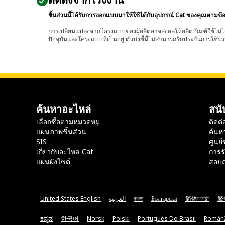
ติดตั้งจากโรงงาน
ชิ้นส่วนนี้ได้รับการออกแบบมาให้ใช้ได้กับอุปกรณ์ Cat ของคุณตามข้
การเปลี่ยนแปลงจากโครงแบบของผู้ผลิตอาจส่งผลให้ผลิตภัณฑ์ใช้ไม่ได
ปัจจุบันและโครงแบบที่เป็นอยู่ ตัวบ่งชี้นี้ไม่สามารถรับประกันการใช้ร่ว
ค้นหาอะไหล่
สนั
เลือกซื้อตามหมวดหมู่
ติดต่
แผนภาพชิ้นส่วน
ค้นห
SIS
ศูนย์
เกี่ยวกับอะไหล่ Cat
การร
แผนผังไซต์
สอบถ
United States English
العربية
বাংলা
Български
简体中文
繁
ಕನ್ನಡ
한국어
Norsk
Polski
Português Do Brasil
Român