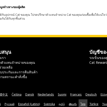
อมูลจำเพาะของผู้ผลิต
้กับอุปกรณ์ Cat ของคุณ โปรดปรึกษาตัวแทนจำหน่าย Cat ของคุณก่อนซื้อเพื่อให้แน่ใจว
มกันได้กับทุกชิ้นส่วน
บสนุน
บัญชีขอ
อเรา
รถเข็นของค
าตัวแทนจำหน่ายของคุณ
Cat Rewar
ช่วยเหลือ
ับประกันและการคืนสินค้า
ามสถานะคำสั่งซื้อ
體中文
Čeština
Dansk
Nederlands
Suomi
Français
Deutsch
Ελλη
ă
Русский
Español (Latino)
Svenska
தமிழ்
తెలుగు
ไทย
Türkçe
Укр