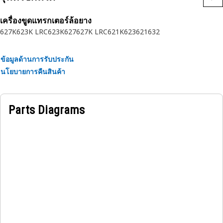
rubber.
เครื่องขูดแทรกเตอร์ล้อยาง
627K
623K LRC
623K
627
627K LRC
621K
623
621
632
ข้อมูลด้านการรับประกัน
นโยบายการคืนสินค้า
Parts Diagrams