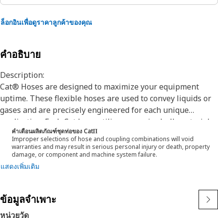
ล็อกอินเพื่อดูราคาลูกค้าของคุณ
คำอธิบาย
Description:
Cat® Hoses are designed to maximize your equipment
uptime. These flexible hoses are used to convey liquids or
gases and are precisely engineered for each unique
application. Each Cat hose utilizes superior bulk materials
คำเตือนผลิตภัณฑ์ชุดท่อของ CatΠ
and processes, fabricated specifically to withstand the
Improper selections of hose and coupling combinations will void
application’s pressure and flow requirements which will
warranties and may result in serious personal injury or death, property
damage, or component and machine system failure.
ensure long life and proper machine functionality.
แสดงเพิ่มเติม
Engineered with a specific application in mind, every Cat
hose is manufactured and cut to precise lengths to ensure
proper service and routing to existing systems on your Cat
ข้อมูลจำเพาะ
Machine.
หน่วยวัด