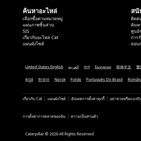
ค้นหาอะไหล่
สนั
เลือกซื้อตามหมวดหมู่
ติดต่
แผนภาพชิ้นส่วน
ค้นห
SIS
ศูนย์
เกี่ยวกับอะไหล่ Cat
การร
แผนผังไซต์
สอบถ
United States English
العربية
বাংলা
Български
简体中文
繁
ಕನ್ನಡ
한국어
Norsk
Polski
Português Do Brasil
Român
เกี่ยวกับ Cat
แผนผังไซต์
อัปเดตการตั้งค่าคุกกี้
อย่าขายหรือแบ่งปั
การตั้งค่าการตลาดของฉัน
ความเป็นส่วนตัว
Caterpillar © 2026 All Rights Reserved