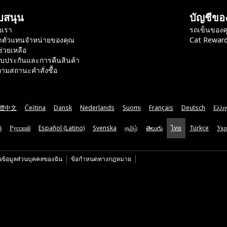
บสนุน
บัญชีขอ
อเรา
รถเข็นของค
าตัวแทนจำหน่ายของคุณ
Cat Rewar
ช่วยเหลือ
ับประกันและการคืนสินค้า
ามสถานะคำสั่งซื้อ
體中文
Čeština
Dansk
Nederlands
Suomi
Français
Deutsch
Ελλη
ă
Русский
Español (Latino)
Svenska
தமிழ்
తెలుగు
ไทย
Türkçe
Укр
นข้อมูลส่วนบุคคลของฉัน
ข้อกำหนดทางกฎหมาย