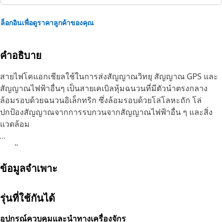
ล็อกอินเพื่อดูราคาลูกค้าของคุณ
คำอธิบาย
สายไฟโคแอกเชียลใช้ในการส่งสัญญาณวิทยุ สัญญาณ GPS และ
สัญญาณไฟฟ้าอื่นๆ เป็นสายเคเบิลหุ้มฉนวนที่มีตัวนําตรงกลาง
ล้อมรอบด้วยฉนวนอิเล็กทริก ซึ่งล้อมรอบด้วยโล่โลหะถัก โล่
ปกป้องสัญญาณจากการรบกวนจากสัญญาณไฟฟ้าอื่น ๆ และสิ่ง
แวดล้อม
คุณลักษณะ:
• ป้องกันสัญญาณจากการรบกวนจากสัญญาณไฟฟ้าอื่นๆ
ข้อมูลจำเพาะ
•ผลิตตามข้อกําหนดที่แม่นยําและสร้างขึ้นเพื่อความทนทานและ
ความน่าเชื่อถือ
รุ่นที่ใช้กันได้
การใช้งาน:
สายไฟโคแอกเชียลใช้สําหรับแยกไฟฟ้าระหว่างสัญญาณและ
อุปกรณ์ควบคุมและนำทางเครื่องจักร