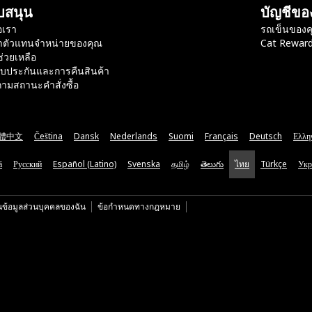
บสนุน
บัญชีขอ
อเรา
รถเข็นของค
าตัวแทนจำหน่ายของคุณ
Cat Rewar
ช่วยเหลือ
ับประกันและการคืนสินค้า
ามสถานะคำสั่งซื้อ
體中文
Čeština
Dansk
Nederlands
Suomi
Français
Deutsch
Ελλη
ă
Русский
Español (Latino)
Svenska
தமிழ்
తెలుగు
ไทย
Türkçe
Укр
นข้อมูลส่วนบุคคลของฉัน
ข้อกำหนดทางกฎหมาย