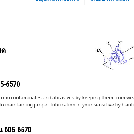
ยด
5-6570
on from contaminates and abrasives by keeping them from wea
to maintaining proper lubrication of your sensitive hydrauli
วน
605-6570