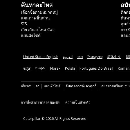
ค้นหาอะไหล่
สนั
เลือกซื้อตามหมวดหมู่
ติดต่
แผนภาพชิ้นส่วน
ค้นห
SIS
ศูนย์
เกี่ยวกับอะไหล่ Cat
การร
แผนผังไซต์
สอบถ
United States English
العربية
বাংলা
Български
简体中文
繁
ಕನ್ನಡ
한국어
Norsk
Polski
Português Do Brasil
Român
เกี่ยวกับ Cat
แผนผังไซต์
อัปเดตการตั้งค่าคุกกี้
อย่าขายหรือแบ่งปั
การตั้งค่าการตลาดของฉัน
ความเป็นส่วนตัว
Caterpillar © 2026 All Rights Reserved