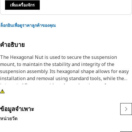
เพิ่มเครื่องจักร
ล็อกอินเพื่อดูราคาลูกค้าของคุณ
คำอธิบาย
The Hexagonal Nut is used to secure the suspension
mount, to maintain the stability and integrity of the
suspension assembly. Its hexagonal shape allows for easy
installation and removal using standard tools, while the
integrated flange provides a larger bearing surface,
distributing load and reducing the risk of damage to
connected components. The suspension hexagonal flange
nut is necessary for ensuring the safe and efficient
ข้อมูลจำเพาะ
operation of equipment, contributing to the longevity and
หน่วยวัด
reliability of the suspension system.