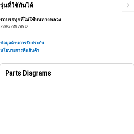
Attributes:
รุ่นที่ใช้กันได้
• Resistant to deformation under high torque.
• Facilitates alignment and enables uniform distribution of
รถบรรทุกที่ไม่ใช้บนทางหลวง
clamping force.
789G
789
789D
• Reduces the risk of loosening due to vibration.
• Supports high tensile and shear strength.
ข้อมูลด้านการรับประกัน
นโยบายการคืนสินค้า
Applications:
The Hexagonal Flange Nut is located within the
suspension assembly of equipment to secure the
Parts Diagrams
suspension mounting to the frame ensuring structural
integrity and preventing loosening and disengagement
during operation.