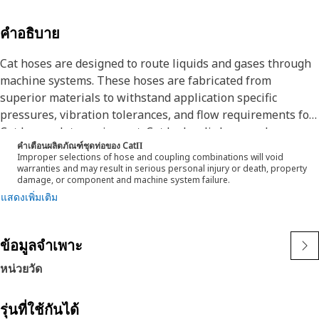
คำอธิบาย
Cat hoses are designed to route liquids and gases through
machine systems. These hoses are fabricated from
superior materials to withstand application specific
pressures, vibration tolerances, and flow requirements for
Cat heavy-duty equipment. Cat hydraulic hose and
คำเตือนผลิตภัณฑ์ชุดท่อของ CatΠ
couplings are subjected to the most rigorous testing
Improper selections of hose and coupling combinations will void
processes in the industry. Every Cat hose and coupling
warranties and may result in serious personal injury or death, property
damage, or component and machine system failure.
combination is tested as a system to ensure a perfect fit
แสดงเพิ่มเติม
that yields maximum safety and dependability.
The construction of the hose is made from a synthetic
rubber tube; two braids of fabric reinforcement. The outer
ข้อมูลจำเพาะ
cover is oil and weather resistant.
หน่วยวัด
รุ่นที่ใช้กันได้