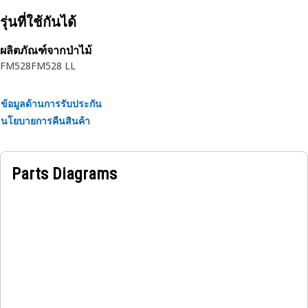
• Helps to reduce engine noise levels, providing thermal
insulation while contributing to improved engine
รุ่นที่ใช้กันได้
performance
ผลิตภัณฑ์จากป่าไม้
• Reduce heat transfer from the engine compartment to the
FM528
FM528 LL
cabin, optimizing sound absorption and insulation
properties
ข้อมูลด้านการรับประกัน
Applications:
นโยบายการคืนสินค้า
An Engine Hood Sound Suppression Cover Sheet is used to
mitigate the transmission of engine noise and heat into the
operator cabin while helping to maintain optimal engine
Parts Diagrams
performance.