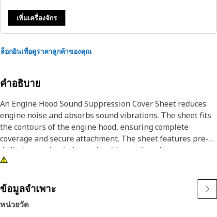
เพิ่มเครื่องจักร
ล็อกอินเพื่อดูราคาลูกค้าของคุณ
คำอธิบาย
An Engine Hood Sound Suppression Cover Sheet reduces
engine noise and absorbs sound vibrations. The sheet fits
the contours of the engine hood, ensuring complete
coverage and secure attachment. The sheet features pre-
drilled mounting holes and weld nuts that align
correspondingly with the hood providing a tight seal
against the surface withstanding the vibrations generated
by the engine during operation.
ข้อมูลจำเพาะ
หน่วยวัด
Attributes: