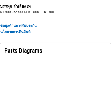
สายเคเบิล
บรรทุก ลำเลียง เท
• ปกป้องจากการขัดสี การสั่นสะเทือน และการสึกหรอประเภทอื่น
R1300G
R2900 XE
R1300G II
R1300
ๆ
• เป็นฉนวนเพิ่มเติมเพื่อป้องกันไฟฟ้าช็อตหรือการลัดวงจร
ข้อมูลด้านการรับประกัน
นโยบายการคืนสินค้า
การใช้งาน:
ห่วงยางไฟฟ้าเป็นส่วนประกอบที่หลากหลายและจำเป็นในระบบ
ไฟฟ้า ให้การป้องกัน เป็นฉนวน และการจัดระเบียบสายไฟและสาย
Parts Diagrams
เคเบิล