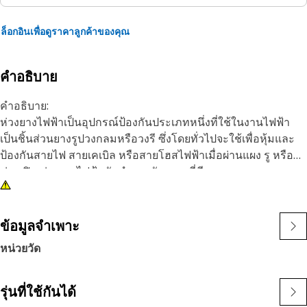
ล็อกอินเพื่อดูราคาลูกค้าของคุณ
คำอธิบาย
คำอธิบาย:
ห่วงยางไฟฟ้าเป็นอุปกรณ์ป้องกันประเภทหนึ่งที่ใช้ในงานไฟฟ้า
เป็นชิ้นส่วนยางรูปวงกลมหรือวงรี ซึ่งโดยทั่วไปจะใช้เพื่อหุ้มและ
ป้องกันสายไฟ สายเคเบิล หรือสายโฮสไฟฟ้าเมื่อผ่านแผง รู หรือ
ช่องเปิด ห่วงยางไฟฟ้ามักทำจากวัสดุยางที่มีคุณภาพสูงและ
ทนทาน เช่น ซิลิโคน หรือ EPDM ซึ่งทนต่อความร้อน สารเคมี
และปัจจัยด้านสิ่งแวดล้อมอื่น ๆ มีหลายขนาดและรูปทรงเพื่อให้
เหมาะกับช่องเปิดแบบต่าง ๆ และสามารถติดตั้งได้ง่ายเพียงแค่ดัน
ข้อมูลจำเพาะ
เข้าที่
หน่วยวัด
คุณลักษณะ:
• ทนความร้อนได้ดี
รุ่นที่ใช้กันได้
• ได้รับการออกแบบมาเพื่อป้องกันความเสียหายของสายไฟหรือ