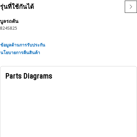
Attributes:
รุ่นที่ใช้กันได้
• Efficient fume redirection system.
• Resistance to mechanical wear and tear.
บูลรถดัน
• Resilience against mechanical vibrations and shocks.
824S
825
• Withstands 35-kilopascals air pressure.
Applications:
ข้อมูลด้านการรับประกัน
The Fumes Disposal Tube is placed downstream from the
นโยบายการคืนสินค้า
engine and combustion chamber to prevent exposure to
toxic pollutants and ensure regulatory compliance of the
equipment.
Parts Diagrams