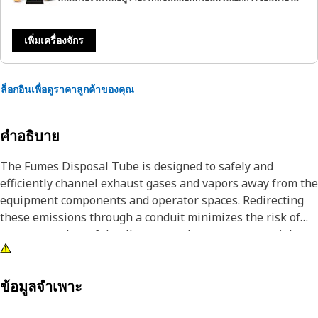
เพิ่มเครื่องจักร
ล็อกอินเพื่อดูราคาลูกค้าของคุณ
คำอธิบาย
The Fumes Disposal Tube is designed to safely and
efficiently channel exhaust gases and vapors away from the
equipment components and operator spaces. Redirecting
these emissions through a conduit minimizes the risk of
exposure to harmful pollutants and prevents potential
damage to sensitive equipment parts, maintaining
operational efficiency and protecting both equipment and
personnel.
ข้อมูลจำเพาะ