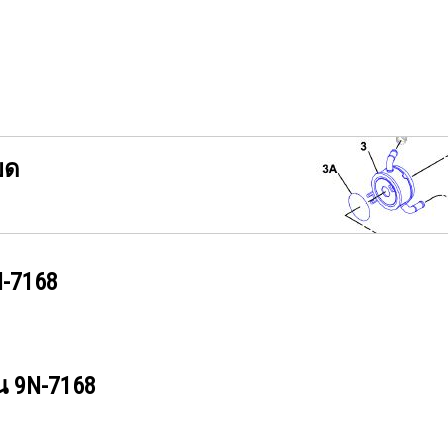
ยด
-7168
วน
9N-7168