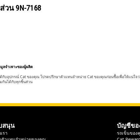
นส่วน
9N-7168
อมูลจำเพาะของผู้ผลิต
้กับอุปกรณ์ Cat ของคุณ โปรดปรึกษาตัวแทนจำหน่าย Cat ของคุณก่อนซื้อเพื่อให้แน่ใจว
มกันได้กับทุกชิ้นส่วน
บสนุน
บัญชีขอ
อเรา
รถเข็นของค
าตัวแทนจำหน่ายของคุณ
Cat Rewar