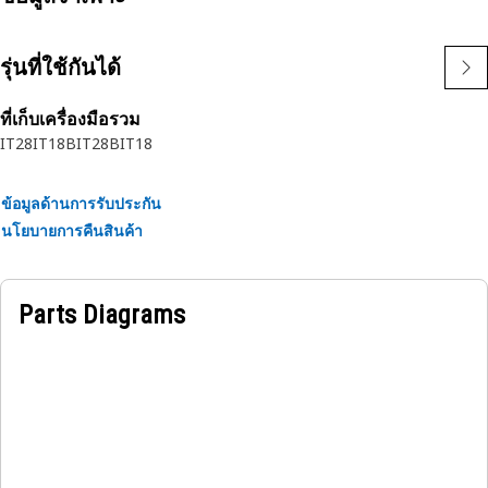
Attributes:
• Ensures smooth brake fluid transmission.
รุ่นที่ใช้กันได้
• Resistant to brake fluid for durability.
• Built for lasting and reliable functionality.
ที่เก็บเครื่องมือรวม
IT28
IT18B
IT28B
IT18
Applications:
The Parking Brake Control Valve Tube is used as a conduit
for brake fluid, enabling the transmission of hydraulic
ข้อมูลด้านการรับประกัน
pressure to engage and disengage the parking brake,
นโยบายการคืนสินค้า
ensuring reliable and controlled braking.
Parts Diagrams