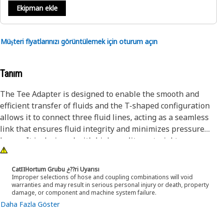
Ekipman ekle
Müşteri fiyatlarınızı görüntülemek için oturum açın
Tanım
The Tee Adapter is designed to enable the smooth and
efficient transfer of fluids and the T-shaped configuration
allows it to connect three fluid lines, acting as a seamless
link that ensures fluid integrity and minimizes pressure
losses. It is designed with high-quality material to
withstand demanding conditions encountered during
operation.
CatΠHortum Grubu ݲ??ri Uyarısı
Improper selections of hose and coupling combinations will void
warranties and may result in serious personal injury or death, property
Attributes:
damage, or component and machine system failure.
• The hexagonal shape of the adapter allows for a better
Daha Fazla Göster
grip