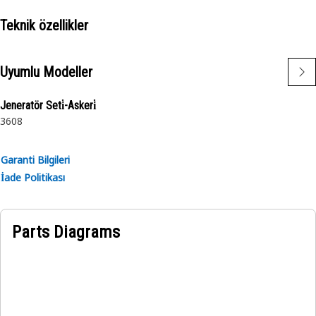
• Designed with precise specifications to fit accurately
Teknik özellikler
Applications:
The Tee Adapter provides a secure and leak-free
Uyumlu Modeller
connection between the parts.
Jeneratör Seti̇-Askeri̇
3608
Garanti Bilgileri
İade Politikası
Parts Diagrams