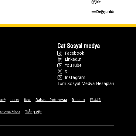
Kit
Değiştirildi
Cat Sosyal medya
Facebook
LinkedIn
YouTube
X
Instagram
Tüm Sosyal Medya Hesapları
νικά
עברית
हिन्दी
Bahasa Indonesia
Italiano
日本語
аїнська Мова
Tiếng Việt