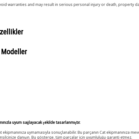
void warranties and may result in serious personal injury or death, property
ellikler
 Modeller
anınızla uyum sağlayacak şekilde tasarlanmıştır.
 Cat ekipmanınıza uymamasıyla sonuçlanabilir. Bu parçanın Cat ekipmanınıza m
ilcinize danışın. Bu gösterge, tüm parçalar için uyumluluğu garanti etmez.