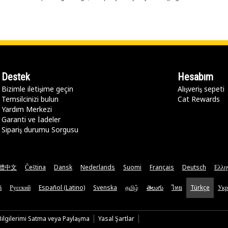
Destek
Hesabım
Bizimle iletişime geçin
Alışveriş sepeti
Temsilcinizi bulun
Cat Rewards
Yardım Merkezi
Garanti ve İadeler
Sipariş durumu Sorgusu
體中文
Čeština
Dansk
Nederlands
Suomi
Français
Deutsch
Ελλη
ă
Русский
Español (Latino)
Svenska
தமிழ்
తెలుగు
ไทย
Türkçe
Укр
 Bilgilerimi Satma veya Paylaşma
Yasal Şartlar