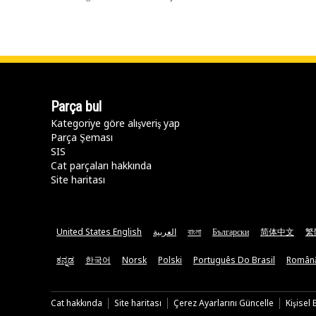
Parça bul
Kategoriye göre alışveriş yap
Parça Şeması
SIS
Cat parçaları hakkında
Site haritası
United States English
العربية
বাংলা
Български
简体中文
繁
ಕನ್ನಡ
한국어
Norsk
Polski
Português Do Brasil
Român
Cat hakkında
Site haritası
Çerez Ayarlarını Güncelle
Kişisel