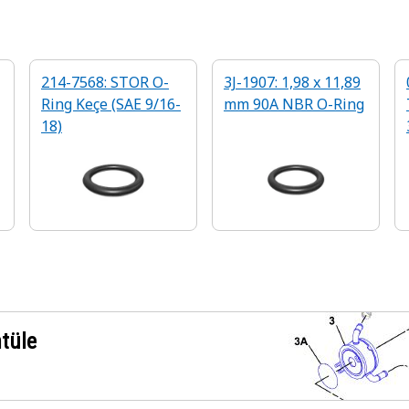
214-7568: STOR O-
3J-1907: 1,98 x 11,89
Ring Keçe (SAE 9/16-
mm 90A NBR O-Ring
18)
ntüle