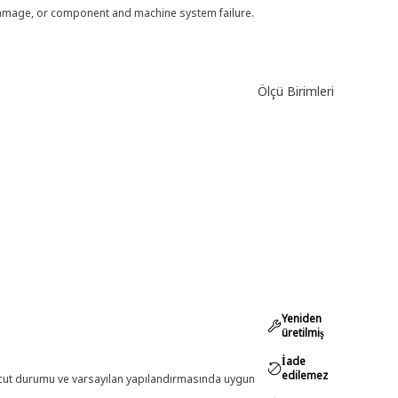
 damage, or component and machine system failure.
Ölçü Birimleri
Yeniden
üretilmiş
İade
edilemez
evcut durumu ve varsayılan yapılandırmasında uygun