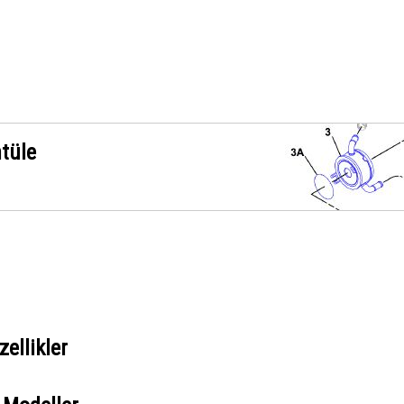
ntüle
ellikler