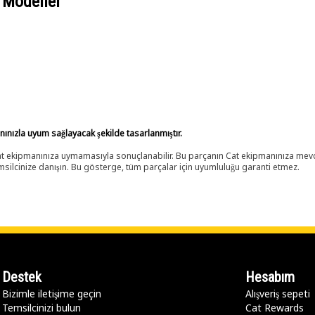
 Modeller
anınızla uyum sağlayacak şekilde tasarlanmıştır.
 Cat ekipmanınıza uymamasıyla sonuçlanabilir. Bu parçanın Cat ekipmanınıza m
ilcinize danışın. Bu gösterge, tüm parçalar için uyumluluğu garanti etmez.
Destek
Hesabım
Bizimle iletişime geçin
Alışveriş sepeti
Temsilcinizi bulun
Cat Rewards