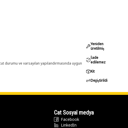
Yeniden
üretilmiş
İade
edilemez
evcut durumu ve varsayılan yapılandırmasında uygun
Kit
Değiştirildi
Cat Sosyal medya
Facebook
LinkedIn