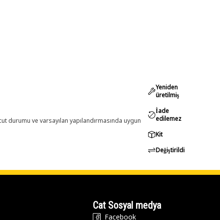
Yeniden
üretilmiş
İade
edilemez
evcut durumu ve varsayılan yapılandırmasında uygun
Kit
Değiştirildi
Cat Sosyal medya
Facebook