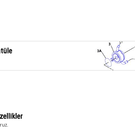
ntüle
ellikler
ruz.