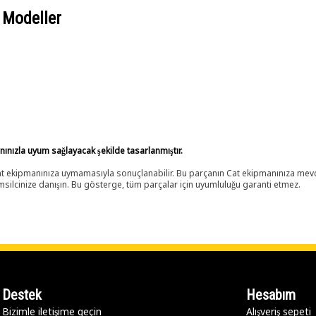
 Modeller
anınızla uyum sağlayacak şekilde tasarlanmıştır.
 Cat ekipmanınıza uymamasıyla sonuçlanabilir. Bu parçanın Cat ekipmanınıza m
ilcinize danışın. Bu gösterge, tüm parçalar için uyumluluğu garanti etmez.
Destek
Hesabım
Bizimle iletişime geçin
Alışveriş sepeti