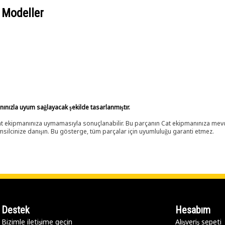
 Modeller
anınızla uyum sağlayacak şekilde tasarlanmıştır.
 Cat ekipmanınıza uymamasıyla sonuçlanabilir. Bu parçanın Cat ekipmanınıza m
ilcinize danışın. Bu gösterge, tüm parçalar için uyumluluğu garanti etmez.
Destek
Hesabım
Bizimle iletişime geçin
Alışveriş sepeti