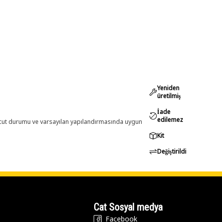
Yeniden
üretilmiş
İade
edilemez
evcut durumu ve varsayılan yapılandırmasında uygun
Kit
Değiştirildi
Cat Sosyal medya
Facebook