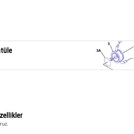
ntüle
ellikler
ruz.