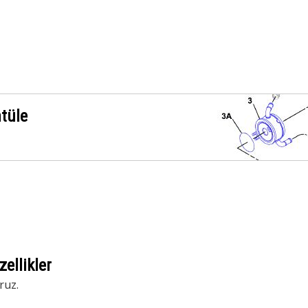
ntüle
ellikler
ruz.