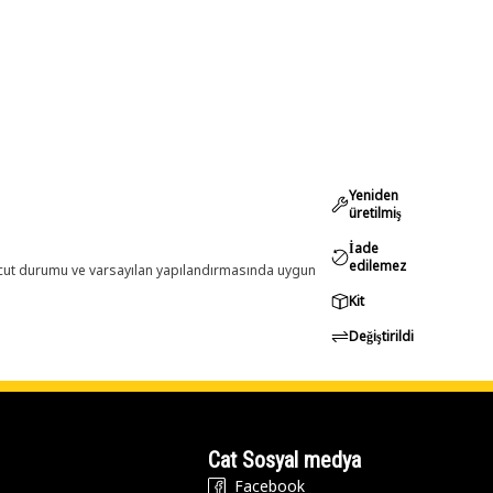
Yeniden
üretilmiş
İade
edilemez
evcut durumu ve varsayılan yapılandırmasında uygun
Kit
Değiştirildi
Cat Sosyal medya
Facebook