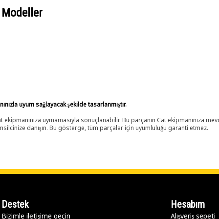
 Modeller
anınızla uyum sağlayacak şekilde tasarlanmıştır.
 Cat ekipmanınıza uymamasıyla sonuçlanabilir. Bu parçanın Cat ekipmanınıza m
ilcinize danışın. Bu gösterge, tüm parçalar için uyumluluğu garanti etmez.
Destek
Hesabım
Bizimle iletişime geçin
Alışveriş sepeti