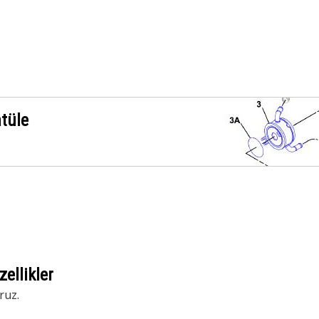
ntüle
ellikler
ruz.