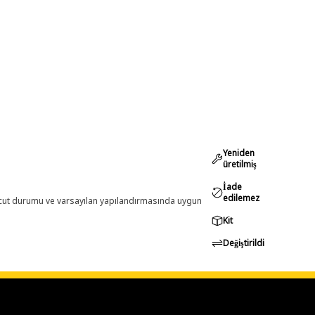
Yeniden
üretilmiş
İade
edilemez
evcut durumu ve varsayılan yapılandırmasında uygun
Kit
Değiştirildi