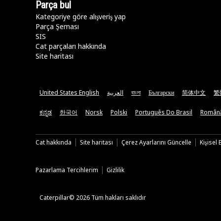
Parça bul
Kategoriye göre alışveriş yap
Parça Şeması
SIS
Cat parçaları hakkında
Site haritası
United States English
العربية
বাংলা
Български
简体中文
繁
ಕನ್ನಡ
한국어
Norsk
Polski
Português Do Brasil
Român
Cat hakkında
Site haritası
Çerez Ayarlarını Güncelle
Kişisel
Pazarlama Tercihlerim
Gizlilik
Caterpillar© 2026 Tüm hakları saklıdır