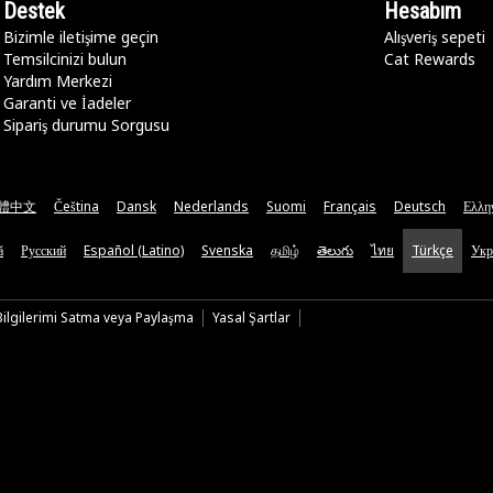
Destek
Hesabım
Bizimle iletişime geçin
Alışveriş sepeti
Temsilcinizi bulun
Cat Rewards
Yardım Merkezi
Garanti ve İadeler
Sipariş durumu Sorgusu
體中文
Čeština
Dansk
Nederlands
Suomi
Français
Deutsch
Ελλη
ă
Русский
Español (Latino)
Svenska
தமிழ்
తెలుగు
ไทย
Türkçe
Укр
 Bilgilerimi Satma veya Paylaşma
Yasal Şartlar