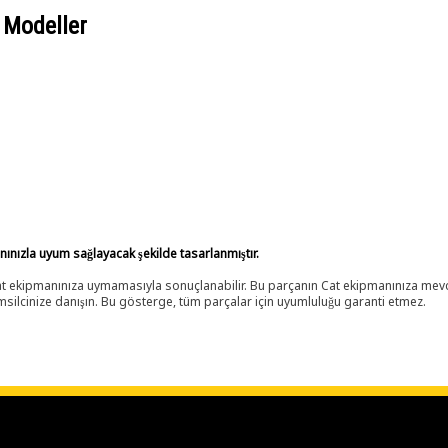
 Modeller
anınızla uyum sağlayacak şekilde tasarlanmıştır.
 Cat ekipmanınıza uymamasıyla sonuçlanabilir. Bu parçanın Cat ekipmanınıza m
ilcinize danışın. Bu gösterge, tüm parçalar için uyumluluğu garanti etmez.