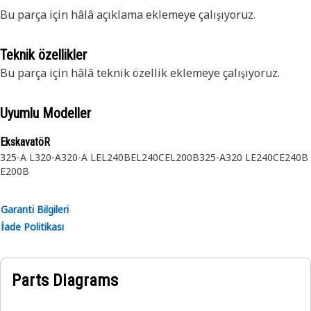
Bu parça için hâlâ açıklama eklemeye çalışıyoruz.
Teknik özellikler
Bu parça için hâlâ teknik özellik eklemeye çalışıyoruz.
Uyumlu Modeller
EkskavatöR
325-A L
320-A
320-A L
EL240B
EL240C
EL200B
325-A
320 L
E240C
E240B
E200B
Garanti Bilgileri
İade Politikası
Parts Diagrams