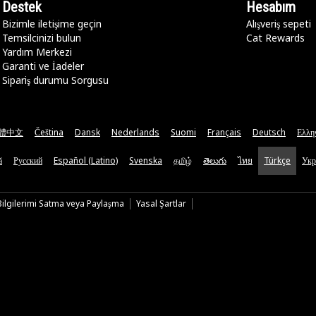
Destek
Hesabım
Bizimle iletişime geçin
Alışveriş sepeti
Temsilcinizi bulun
Cat Rewards
Yardım Merkezi
Garanti ve İadeler
Sipariş durumu Sorgusu
體中文
Čeština
Dansk
Nederlands
Suomi
Français
Deutsch
Ελλη
ă
Русский
Español (Latino)
Svenska
தமிழ்
తెలుగు
ไทย
Türkçe
Укр
 Bilgilerimi Satma veya Paylaşma
Yasal Şartlar