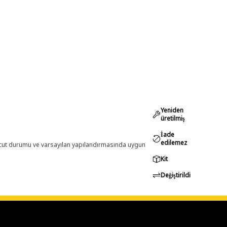
Yeniden
üretilmiş
İade
edilemez
evcut durumu ve varsayılan yapılandırmasında uygun
Kit
Değiştirildi