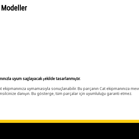
 Modeller
anınızla uyum sağlayacak şekilde tasarlanmıştır.
 Cat ekipmanınıza uymamasıyla sonuçlanabilir. Bu parçanın Cat ekipmanınıza m
ilcinize danışın. Bu gösterge, tüm parçalar için uyumluluğu garanti etmez.