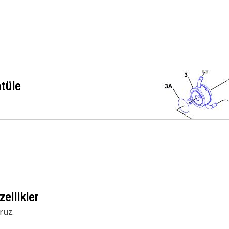
ntüle
ellikler
ruz.