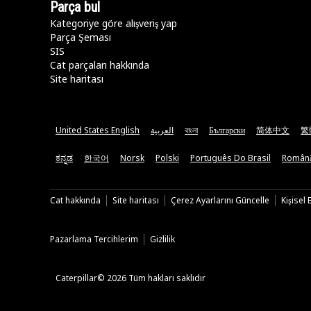
Parça bul
Kategoriye göre alışveriş yap
Parça Şeması
SIS
Cat parçaları hakkında
Site haritası
United States English
العربية
বাংলা
Български
简体中文
繁
ಕನ್ನಡ
한국어
Norsk
Polski
Português Do Brasil
Român
Cat hakkında
Site haritası
Çerez Ayarlarını Güncelle
Kişisel
Pazarlama Tercihlerim
Gizlilik
Caterpillar© 2026 Tüm hakları saklıdır