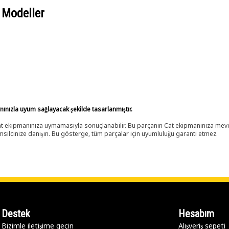
 Modeller
anınızla uyum sağlayacak şekilde tasarlanmıştır.
 Cat ekipmanınıza uymamasıyla sonuçlanabilir. Bu parçanın Cat ekipmanınıza m
ilcinize danışın. Bu gösterge, tüm parçalar için uyumluluğu garanti etmez.
Destek
Hesabım
Bizimle iletişime geçin
Alışveriş sepeti