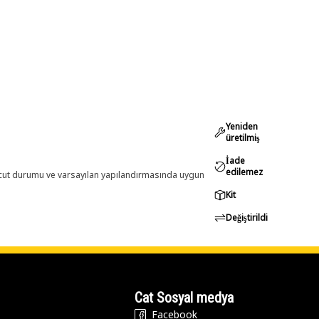
Yeniden
üretilmiş
İade
edilemez
evcut durumu ve varsayılan yapılandırmasında uygun
Kit
Değiştirildi
Cat Sosyal medya
Facebook