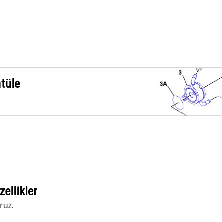
ntüle
ellikler
ruz.