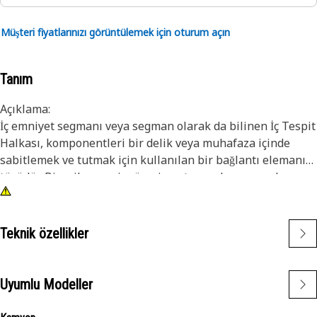
Müşteri fiyatlarınızı görüntülemek için oturum açın
Tanım
Açıklama:
İç emniyet segmanı veya segman olarak da bilinen İç Tespit
Halkası, komponentleri bir delik veya muhafaza içinde
sabitlemek ve tutmak için kullanılan bir bağlantı elemanı
türüdür. Bir mil veya pim üzerine oturan dış segmanların
aksine, iş segmanlar komponentleri yerinde tutmak için bir
deliğin veya oluğun içine takılır. İç segmanın temel amacı,
bir delik veya muhafaza içindeki komponentlerin eksenel
Teknik özellikler
hareketini veya yer değiştirmesini önlemektir. Yatak, mil
veya keçe gibi komponentleri güvenli bir şekilde yerinde
tutan bir tutma cihazı görevi görür.
Uyumlu Modeller
Özellikler: