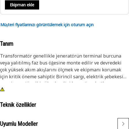
Ekipman ekle
Müşteri fiyatlarınızı görüntülemek için oturum açın
Tanım
Transformatör genellikle jeneratörün terminal burcuna
veya yalıtılmış faz bus öğesine monte edilir ve devredeki
çok yüksek akım akışlarını ölçmek ve ekipmanı korumak
için kritik öneme sahiptir. Birincil sargı, elektrik şebekesi
veya jeneratör gibi yüksek voltaj kaynağına bağlanır ve
belirli sayıda kablo dönüşünden oluşur. İkincil sargı ise
daha düşük voltaj çıkışı gerektiren yüke veya cihaza
bağlanır. Genellikle, ana sargıya kıyasla daha az dönüşlü
Teknik özellikler
kablolardan oluşur
Uyumlu Modeller
Özellikler