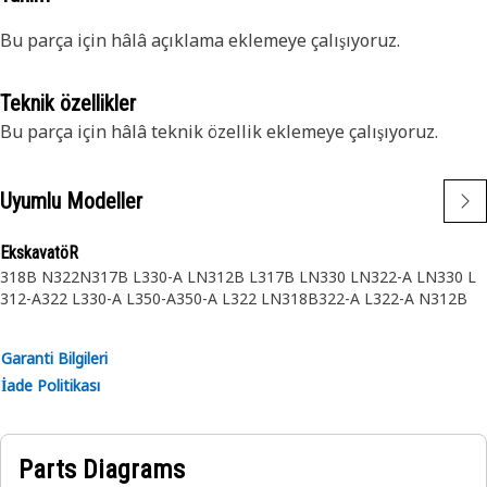
Bu parça için hâlâ açıklama eklemeye çalışıyoruz.
Teknik özellikler
Bu parça için hâlâ teknik özellik eklemeye çalışıyoruz.
Uyumlu Modeller
EkskavatöR
318B N
322N
317B L
330-A LN
312B L
317B LN
330 LN
322-A LN
330 L
312-A
322 L
330-A L
350-A
350-A L
322 LN
318B
322-A L
322-A N
312B
Garanti Bilgileri
İade Politikası
Parts Diagrams