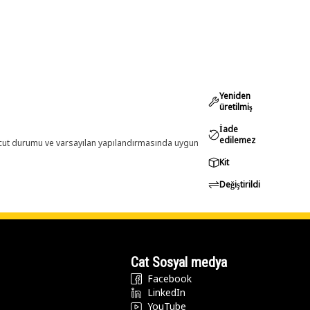
Yeniden
üretilmiş
İade
edilemez
evcut durumu ve varsayılan yapılandırmasında uygun
Kit
Değiştirildi
Cat Sosyal medya
Facebook
LinkedIn
YouTube