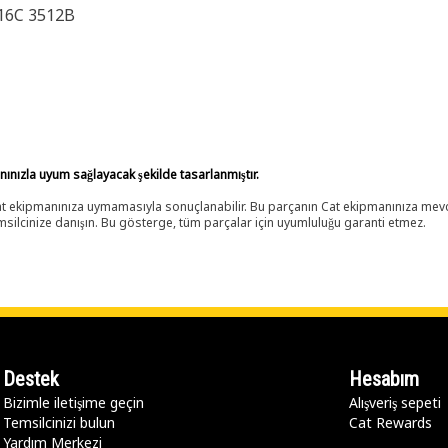
16C 3512B
anınızla uyum sağlayacak şekilde tasarlanmıştır.
 Cat ekipmanınıza uymamasıyla sonuçlanabilir. Bu parçanın Cat ekipmanınıza m
ilcinize danışın. Bu gösterge, tüm parçalar için uyumluluğu garanti etmez.
Destek
Hesabım
Bizimle iletişime geçin
Alışveriş sepeti
Temsilcinizi bulun
Cat Rewards
Yardım Merkezi