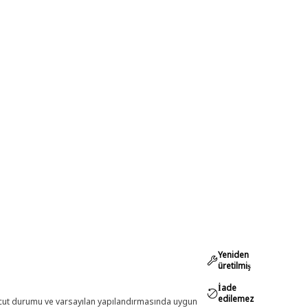
Yeniden
üretilmiş
İade
edilemez
evcut durumu ve varsayılan yapılandırmasında uygun