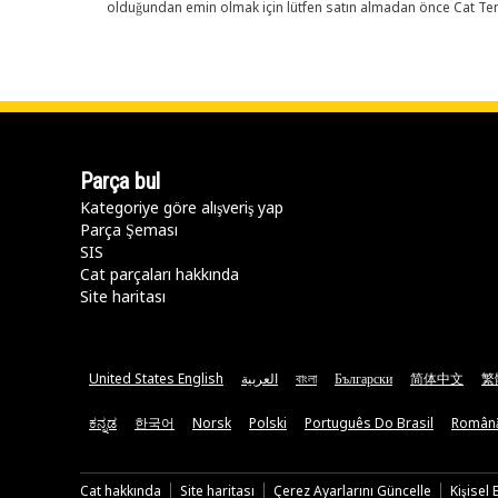
olduğundan emin olmak için lütfen satın almadan önce Cat Tems
Parça bul
Kategoriye göre alışveriş yap
Parça Şeması
SIS
Cat parçaları hakkında
Site haritası
United States English
العربية
বাংলা
Български
简体中文
繁
ಕನ್ನಡ
한국어
Norsk
Polski
Português Do Brasil
Român
Cat hakkında
Site haritası
Çerez Ayarlarını Güncelle
Kişisel