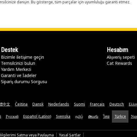
ilcinize danışın. Bu gösterge, tüm parçalar için uyumluluğu garanti etmez.
Destek
Hesabım
Bizimle iletişime geçin
Alışveriş sepeti
Temsilcinizi bulun
Cat Rewards
Yardım Merkezi
Garanti ve İadeler
Sipariş durumu Sorgusu
體中文
Čeština
Dansk
Nederlands
Suomi
Français
Deutsch
Ελλη
ă
Русский
Español (Latino)
Svenska
தமிழ்
తెలుగు
ไทย
Türkçe
Укр
 Bilgilerimi Satma veya Paylaşma
Yasal Şartlar