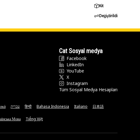
Kit
Değiştirildi
Cat Sosyal medya
Facebook
LinkedIn
YouTube
X
Instagram
Tüm Sosyal Medya Hesapları
νικά
עברית
हिन्दी
Bahasa Indonesia
Italiano
日本語
аїнська Мова
Tiếng Việt