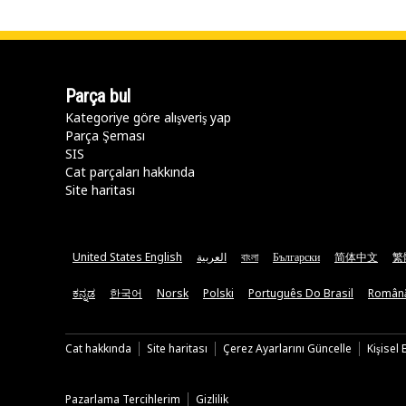
Parça bul
Kategoriye göre alışveriş yap
Parça Şeması
SIS
Cat parçaları hakkında
Site haritası
United States English
العربية
বাংলা
Български
简体中文
繁
ಕನ್ನಡ
한국어
Norsk
Polski
Português Do Brasil
Român
Cat hakkında
Site haritası
Çerez Ayarlarını Güncelle
Kişisel
Pazarlama Tercihlerim
Gizlilik