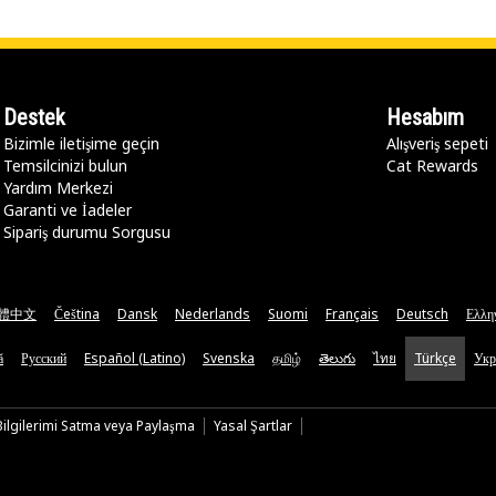
Destek
Hesabım
Bizimle iletişime geçin
Alışveriş sepeti
Temsilcinizi bulun
Cat Rewards
Yardım Merkezi
Garanti ve İadeler
Sipariş durumu Sorgusu
體中文
Čeština
Dansk
Nederlands
Suomi
Français
Deutsch
Ελλη
ă
Русский
Español (Latino)
Svenska
தமிழ்
తెలుగు
ไทย
Türkçe
Укр
 Bilgilerimi Satma veya Paylaşma
Yasal Şartlar