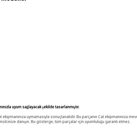
anınızla uyum sağlayacak şekilde tasarlanmıştır.
 Cat ekipmanınıza uymamasıyla sonuçlanabilir. Bu parçanın Cat ekipmanınıza m
ilcinize danışın. Bu gösterge, tüm parçalar için uyumluluğu garanti etmez.