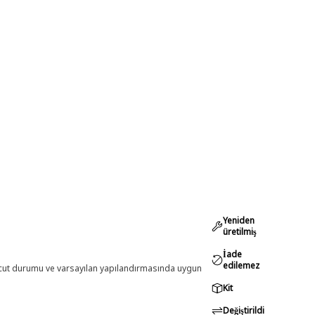
Yeniden
üretilmiş
İade
edilemez
evcut durumu ve varsayılan yapılandırmasında uygun
Kit
Değiştirildi