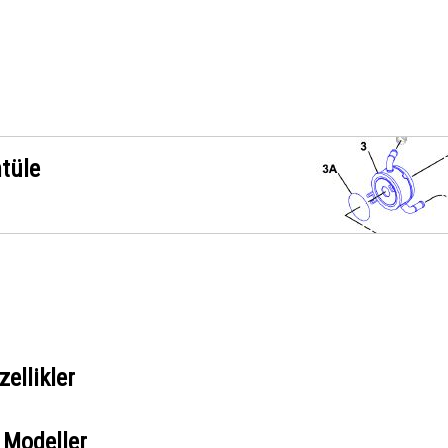
ntüle
ellikler
 Modeller