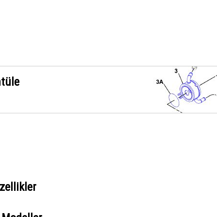
ntüle
ellikler