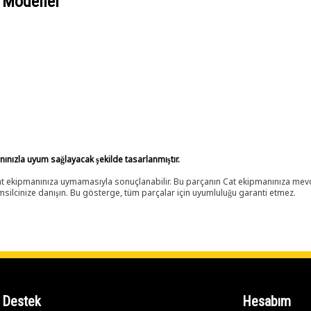
 Modeller
anınızla uyum sağlayacak şekilde tasarlanmıştır.
 Cat ekipmanınıza uymamasıyla sonuçlanabilir. Bu parçanın Cat ekipmanınıza m
ilcinize danışın. Bu gösterge, tüm parçalar için uyumluluğu garanti etmez.
Destek
Hesabım