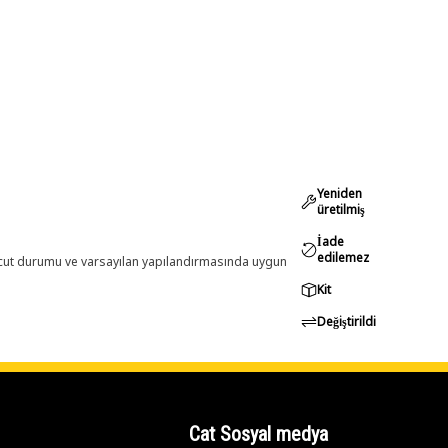
Yeniden
üretilmiş
İade
edilemez
evcut durumu ve varsayılan yapılandırmasında uygun
Kit
Değiştirildi
Cat Sosyal medya