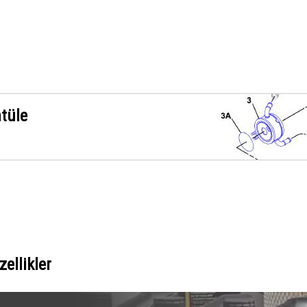
ntüle
ellikler