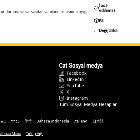
İade
edilemez
evcut durumu ve varsayılan yapılandırmasında uygun
Kit
Değiştirildi
Cat Sosyal medya
Facebook
LinkedIn
YouTube
X
Instagram
Tüm Sosyal Medya Hesapları
νικά
עברית
हिन्दी
Bahasa Indonesia
Italiano
日本語
аїнська Мова
Tiếng Việt