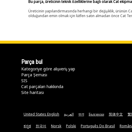
Bu parça, üreticinin teknik özelliklerine bağlı olarak Cat ekipm
Üreticinin yapılandırmasında herhangi bir değişiklik, ürünün
olduğundan emin olmak için lütfen satın almadan önce Cat Tems
Parça bul
Kategoriye göre alışveriş yap
Parça Şeması
SIS
Cat parçaları hakkında
Site haritası
United States English
العربية
বাংলা
Български
简体中文
繁
ಕನ್ನಡ
한국어
Norsk
Polski
Português Do Brasil
Român