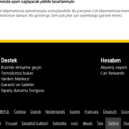
anınızla uyum sağlayacak şekilde tasarlanmıştır.
 Cat ekipmanınıza uymamasıyla sonuçlanabilir. Bu parçanın Cat ekipmanınıza m
ilcinize danışın. Bu gösterge, tüm parçalar için uyumluluğu garanti etmez.
Destek
Hesabım
Bizimle iletişime geçin
Alışveriş sepeti
Temsilcinizi bulun
Cat Rewards
Yardım Merkezi
Garanti ve İadeler
Sipariş durumu Sorgusu
體中文
Čeština
Dansk
Nederlands
Suomi
Français
Deutsch
Ελλη
ă
Русский
Español (Latino)
Svenska
தமிழ்
తెలుగు
ไทย
Türkçe
Укр