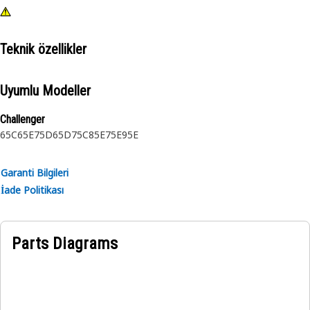
Teknik özellikler
Uyumlu Modeller
Challenger
65C
65E
75D
65D
75C
85E
75E
95E
Garanti Bilgileri
İade Politikası
Parts Diagrams