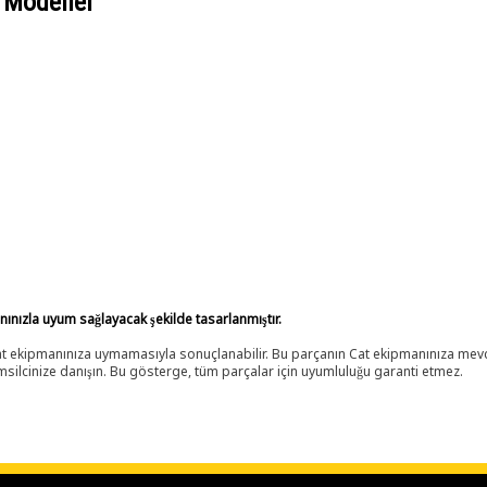
 Modeller
anınızla uyum sağlayacak şekilde tasarlanmıştır.
 Cat ekipmanınıza uymamasıyla sonuçlanabilir. Bu parçanın Cat ekipmanınıza m
ilcinize danışın. Bu gösterge, tüm parçalar için uyumluluğu garanti etmez.