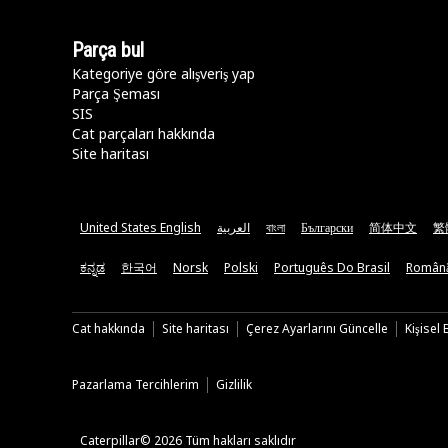
Parça bul
Kategoriye göre alışveriş yap
Parça Şeması
SIS
Cat parçaları hakkında
Site haritası
United States English
العربية
বাংলা
Български
简体中文
繁
ಕನ್ನಡ
한국어
Norsk
Polski
Português Do Brasil
Român
Cat hakkında
Site haritası
Çerez Ayarlarını Güncelle
Kişisel
Pazarlama Tercihlerim
Gizlilik
Caterpillar© 2026 Tüm hakları saklıdır