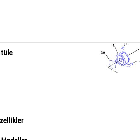
ntüle
ellikler