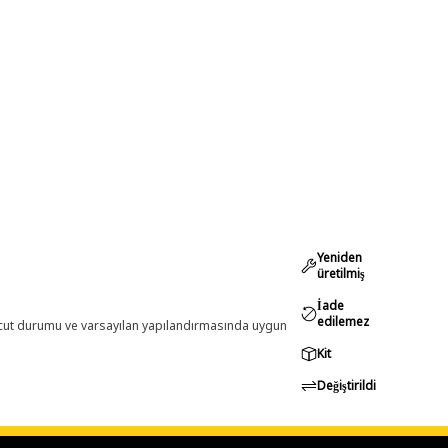
Yeniden
üretilmiş
İade
edilemez
evcut durumu ve varsayılan yapılandırmasında uygun
Kit
Değiştirildi