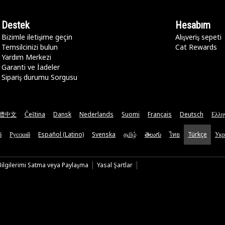
Destek
Hesabım
Bizimle iletişime geçin
Alışveriş sepeti
Temsilcinizi bulun
Cat Rewards
Yardım Merkezi
Garanti ve İadeler
Sipariş durumu Sorgusu
體中文
Čeština
Dansk
Nederlands
Suomi
Français
Deutsch
Ελλη
ă
Русский
Español (Latino)
Svenska
தமிழ்
తెలుగు
ไทย
Türkçe
Укр
 Bilgilerimi Satma veya Paylaşma
Yasal Şartlar