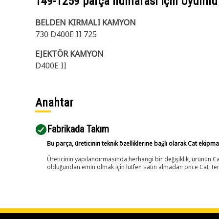
149-1259
parça numarası için Uyumlu
BELDEN KIRMALI KAMYON
730 D400E II 725
EJEKTÖR KAMYON
D400E II
Anahtar
Fabrikada Takım
Bu parça, üreticinin teknik özelliklerine bağlı olarak Cat ekipm
Üreticinin yapılandırmasında herhangi bir değişiklik, ürünün
olduğundan emin olmak için lütfen satın almadan önce Cat Tems