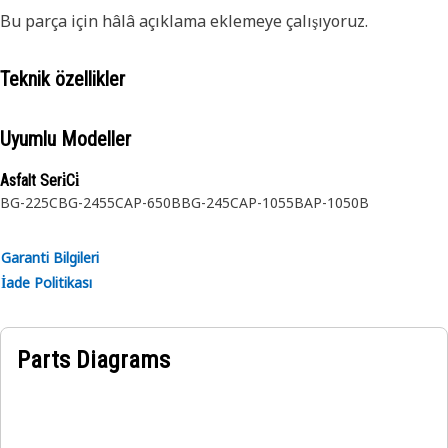
Bu parça için hâlâ açıklama eklemeye çalışıyoruz.
Teknik özellikler
Uyumlu Modeller
Asfalt Seri̇Ci̇
BG-225C
BG-2455C
AP-650B
BG-245C
AP-1055B
AP-1050B
Garanti Bilgileri
İade Politikası
Parts Diagrams