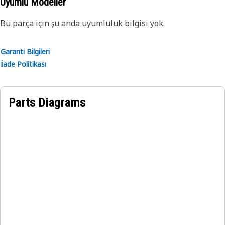
Uyumlu Modeller
takılabilir
Bu parça için şu anda uyumluluk bilgisi yok.
Uygulama:
Son derece zorlu koşullarda kullanım için tasarlanmıştır.
Garanti Bilgileri
İade Politikası
Parts Diagrams