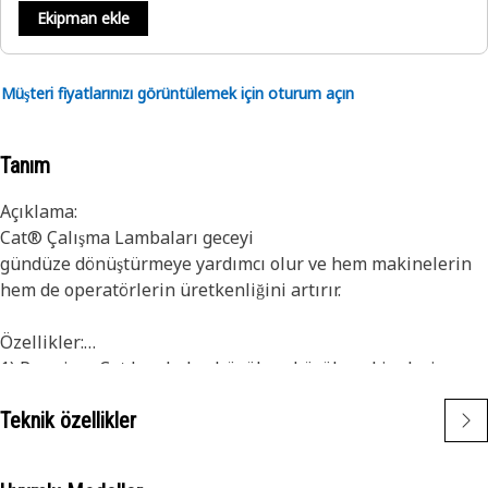
Ekipman ekle
Müşteri fiyatlarınızı görüntülemek için oturum açın
Tanım
Açıklama:
Cat® Çalışma Lambaları geceyi
gündüze dönüştürmeye yardımcı olur ve hem makinelerin
hem de operatörlerin üretkenliğini artırır.
Özellikler:
1) Premium Cat Lambalar, büyük ve küçük makinelerin
zorlu titreşim seviyelerini karşılayacak şekilde
Teknik özellikler
tasarlanmıştır
2) Cat Lambalar filonuzdaki diğer makinelere uyumlu hale
getirilebilir ve eski makinelere donanımı iyileştirme için