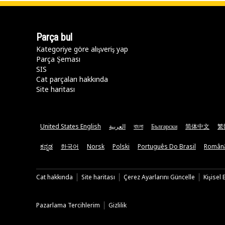
Parça bul
Kategoriye göre alışveriş yap
Parça Şeması
SIS
Cat parçaları hakkında
Site haritası
United States English
العربية
বাংলা
Български
简体中文
繁
ಕನ್ನಡ
한국어
Norsk
Polski
Português Do Brasil
Român
Cat hakkında
Site haritası
Çerez Ayarlarını Güncelle
Kişisel
Pazarlama Tercihlerim
Gizlilik