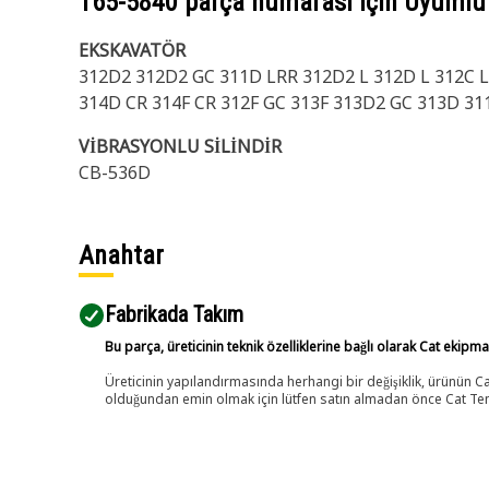
165-5840
parça numarası için Uyumlu
EKSKAVATÖR
312D2 312D2 GC 311D LRR 312D2 L 312D L 312C L 
314D CR 314F CR 312F GC 313F 313D2 GC 313D 31
VİBRASYONLU SİLİNDİR
CB-536D
Anahtar
Fabrikada Takım
Bu parça, üreticinin teknik özelliklerine bağlı olarak Cat ekipm
Üreticinin yapılandırmasında herhangi bir değişiklik, ürünün
olduğundan emin olmak için lütfen satın almadan önce Cat Tems