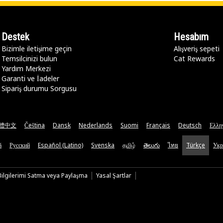
Destek
Hesabım
Bizimle iletişime geçin
Alışveriş sepeti
Temsilcinizi bulun
Cat Rewards
Yardım Merkezi
Garanti ve İadeler
Sipariş durumu Sorgusu
體中文
Čeština
Dansk
Nederlands
Suomi
Français
Deutsch
Ελλη
ă
Русский
Español (Latino)
Svenska
தமிழ்
తెలుగు
ไทย
Türkçe
Укр
 Bilgilerimi Satma veya Paylaşma
Yasal Şartlar