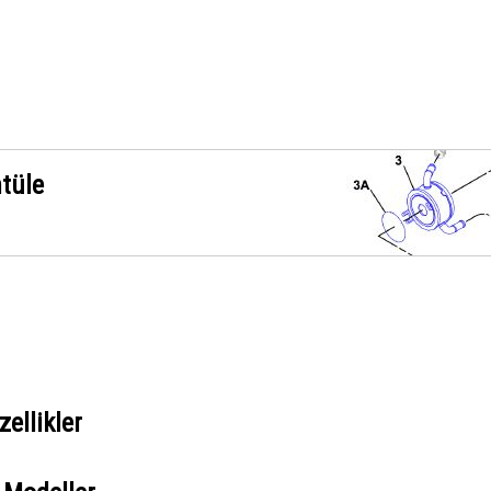
ntüle
ellikler