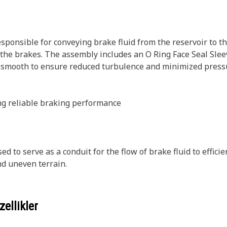
ponsible for conveying brake fluid from the reservoir to the
 the brakes. The assembly includes an O Ring Face Seal Slee
e smooth to ensure reduced turbulence and minimized press
ting reliable braking performance
d to serve as a conduit for the flow of brake fluid to effici
d uneven terrain.
ellikler