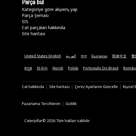
Parça bul
Kategoriye göre alışveriş yap
Parça Şeması
SIS
Cat parçaları hakkında
Site haritası
United States English
العربية
বাংলা
Български
简体中文
繁
ಕನ್ನಡ
한국어
Norsk
Polski
Português Do Brasil
Român
Cat hakkında
Site haritası
Çerez Ayarlarını Güncelle
Kişisel
Pazarlama Tercihlerim
Gizlilik
Caterpillar© 2026 Tüm hakları saklıdır