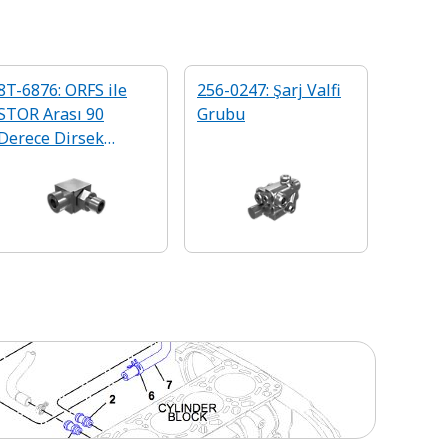
8T-6876: ORFS ile
256-0247: Şarj Valfi
STOR Arası 90
Grubu
Derece Dirsek
Adaptörü