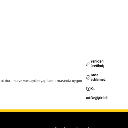
Yeniden
üretilmiş
İade
edilemez
evcut durumu ve varsayılan yapılandırmasında uygun
Kit
Değiştirildi