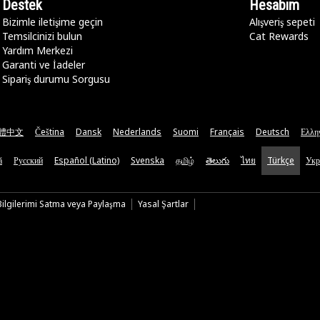
Destek
Hesabım
Bizimle iletişime geçin
Alışveriş sepeti
Temsilcinizi bulun
Cat Rewards
Yardım Merkezi
Garanti ve İadeler
Sipariş durumu Sorgusu
體中文
Čeština
Dansk
Nederlands
Suomi
Français
Deutsch
Ελλη
ă
Русский
Español (Latino)
Svenska
தமிழ்
తెలుగు
ไทย
Türkçe
Укр
 Bilgilerimi Satma veya Paylaşma
Yasal Şartlar