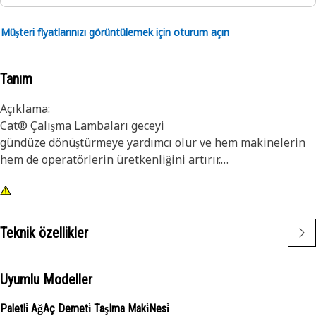
Müşteri fiyatlarınızı görüntülemek için oturum açın
Tanım
Açıklama:
Cat® Çalışma Lambaları geceyi
gündüze dönüştürmeye yardımcı olur ve hem makinelerin
hem de operatörlerin üretkenliğini artırır.
Özellikler:
1) Premium Cat Lambalar, büyük ve küçük makinelerin
zorlu titreşim seviyelerini karşılayacak şekilde
Teknik özellikler
tasarlanmıştır
2) Cat Lambalar filonuzdaki diğer makinelere uyumlu hale
getirilebilir ve eski makinelere donanımı iyileştirme için
Uyumlu Modeller
takılabilir
Paletli̇ AğAç Demeti̇ TaşIma Maki̇Nesi̇