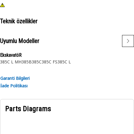
Teknik özellikler
Uyumlu Modeller
EkskavatöR
385C L MH
385B
385C
385C FS
385C L
Garanti Bilgileri
İade Politikası
Parts Diagrams