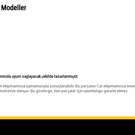
 Modeller
anınızla uyum sağlayacak şekilde tasarlanmıştır.
 Cat ekipmanınıza uymamasıyla sonuçlanabilir. Bu parçanın Cat ekipmanınıza m
ilcinize danışın. Bu gösterge, tüm parçalar için uyumluluğu garanti etmez.