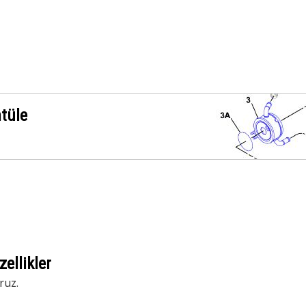
ntüle
ellikler
ruz.