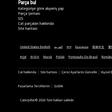
Parça bul
Kategoriye göre alışveriş yap
Parça Şeması
SIS
Cat parçaları hakkında
Site haritası
United States English
العربية
বাংলা
Български
简体中文
繁
ಕನ್ನಡ
한국어
Norsk
Polski
Português Do Brasil
Român
Cat hakkında
Site haritası
Çerez Ayarlarını Güncelle
Kişisel
Pazarlama Tercihlerim
Gizlilik
Caterpillar© 2026 Tüm hakları saklıdır