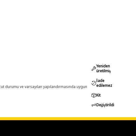
Yeniden
üretilmiş
İade
edilemez
evcut durumu ve varsayılan yapılandırmasında uygun
Kit
Değiştirildi