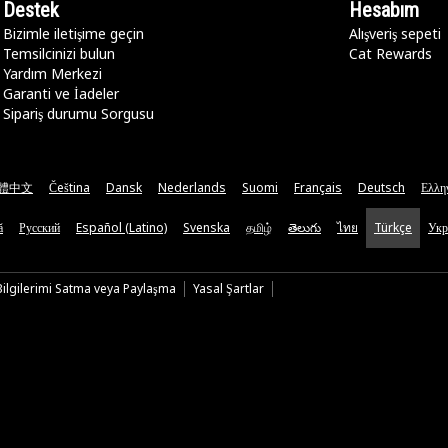
Destek
Hesabım
Bizimle iletişime geçin
Alışveriş sepeti
Temsilcinizi bulun
Cat Rewards
Yardım Merkezi
Garanti ve İadeler
Sipariş durumu Sorgusu
體中文
Čeština
Dansk
Nederlands
Suomi
Français
Deutsch
Ελλη
ă
Русский
Español (Latino)
Svenska
தமிழ்
తెలుగు
ไทย
Türkçe
Укр
 Bilgilerimi Satma veya Paylaşma
Yasal Şartlar